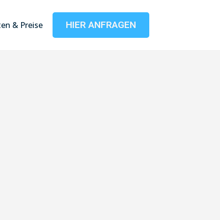
HIER ANFRAGEN
en & Preise