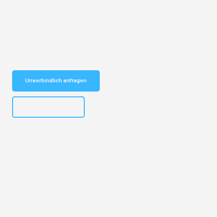
Entdecken Sie das
#1 Umzugsunternehmen in Bremen
– Ihr
vertrauenswürdiger Begleiter für Umzüge Bremen Parla!
Schnelle Antwort in garantiert unter 2 Minuten: Jetzt
unverbindlichen Kostenvoranschlag erhalten!
Unverbindlich anfragen
+4915792653313