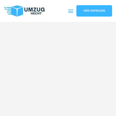
HIER ANFRAGEN
Umzugsunternehmen Bremen
Umzugsservice Bremen