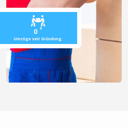
+
0
Umzüge seit Gründung.