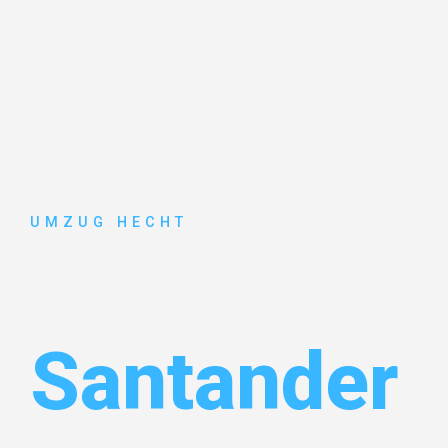
UMZUG HECHT
Umzug Bre
Santander