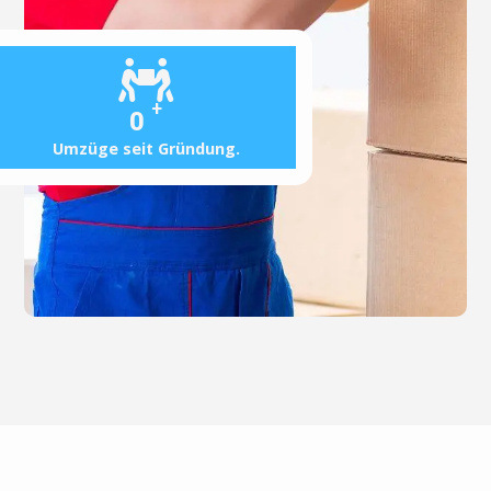
+
0
Umzüge seit Gründung.