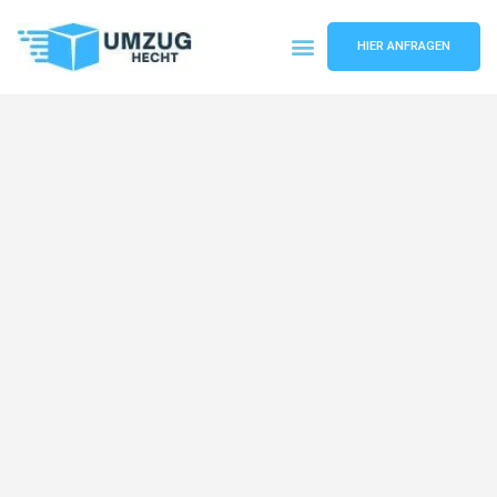
HIER ANFRAGEN
Umzugsunternehmen Bremen
Umzugsservice Bremen