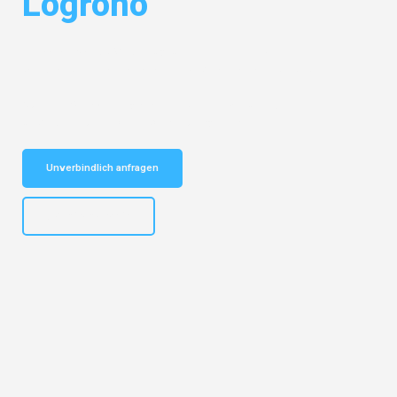
Logroño
Entdecken Sie das
#1 Umzugsunternehmen in Bremen
– Ihr
vertrauenswürdiger Begleiter für Umzüge Bremen Logroño!
Schnelle Antwort in garantiert unter 2 Minuten: Jetzt
unverbindlichen Kostenvoranschlag erhalten!
Unverbindlich anfragen
+4915792653313