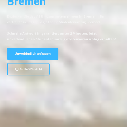
Bremen
Entdecken Sie das
#1 Umzugsunternehmen in Bremen
– Ihr
vertrauenswürdiger Begleiter für Studentenumzug Bremen!
Schnelle Antwort in garantiert unter 2 Minuten: Jetzt
unverbindlichen Studentenumzug-Kostenvoranschlag erhalten!
Unverbindlich anfragen
+4915792653313