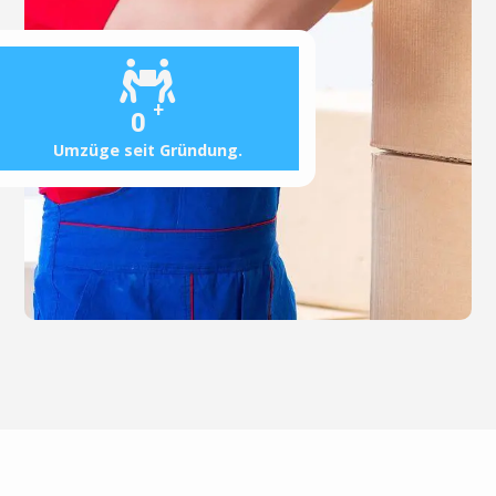
+
0
Umzüge seit Gründung.