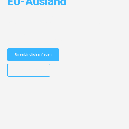
EU-Ausland
Entdecken Sie das
#1 Umzugsunternehmen in Bremen
– Ihr
vertrauenswürdiger Begleiter für Umzüge Bremen EU-Ausland!
Schnelle Antwort in garantiert unter 2 Minuten: Jetzt
unverbindlichen Kostenvoranschlag erhalten!
Unverbindlich anfragen
+4915792653313