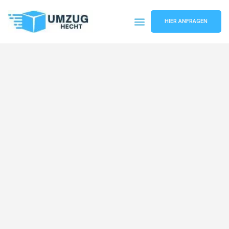
HIER ANFRAGEN
Umzugsunternehmen Bremen
Umzugsservice Bremen