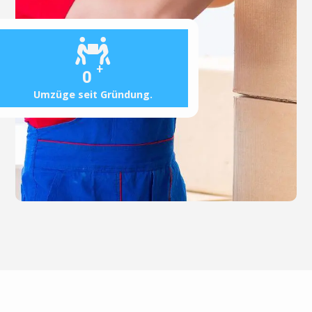
+
0
Umzüge seit Gründung.