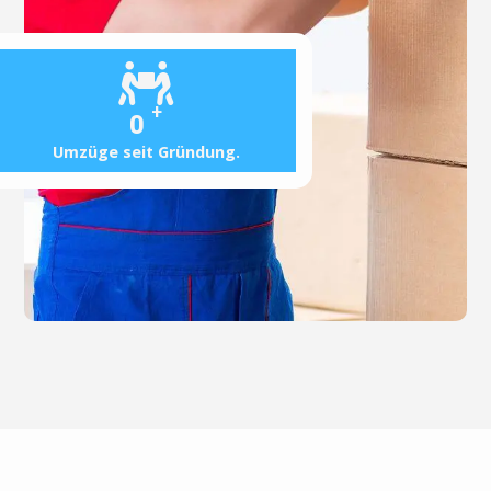
+
0
Umzüge seit Gründung.