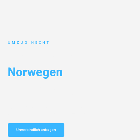
UMZUG HECHT
Umzug Bremen
Norwegen
Entdecken Sie das
#1 Umzugsunternehmen in Bremen
– Ihr
vertrauenswürdiger Begleiter für Umzüge Bremen Norwegen!
Schnelle Antwort in garantiert unter 2 Minuten: Jetzt
unverbindlichen Kostenvoranschlag erhalten!
Unverbindlich anfragen