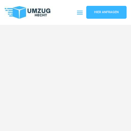
HIER ANFRAGEN
Umzugsunternehmen Bremen
Umzugsservice Bremen