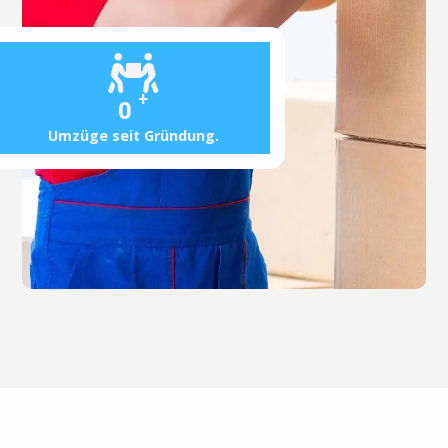
+
0
Umzüge seit Gründung.