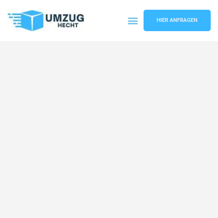
HIER ANFRAGEN
Umzugsunternehmen Bremen
Umzugsservice Bremen