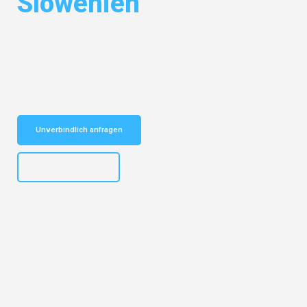
Slowenien
Entdecken Sie das
#1 Umzugsunternehmen in Bremen
– Ihr
vertrauenswürdiger Begleiter für Umzüge Bremen Slowenien!
Schnelle Antwort in garantiert unter 2 Minuten: Jetzt
unverbindlichen Kostenvoranschlag erhalten!
Unverbindlich anfragen
+4915792653313