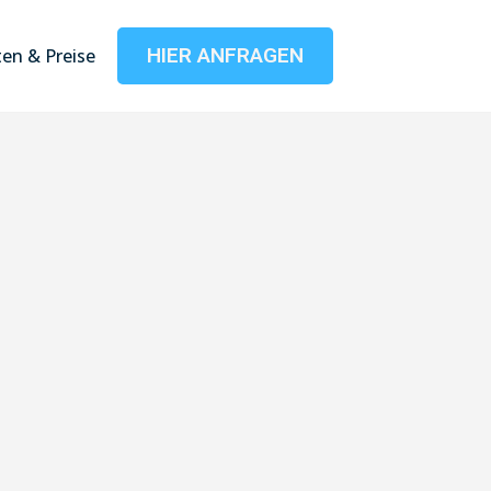
HIER ANFRAGEN
en & Preise