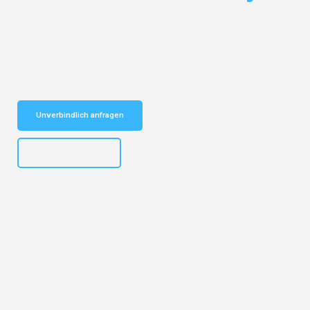
Entdecken Sie das
#1 Umzugsunternehmen in Bremen
– Ihr
vertrauenswürdiger Begleiter für Umzüge Bremen Celje!
Schnelle Antwort in garantiert unter 2 Minuten: Jetzt
unverbindlichen Kostenvoranschlag erhalten!
Unverbindlich anfragen
+4915792653313