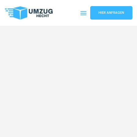
HIER ANFRAGEN
Umzugsunternehmen Bremen
Umzugsservice Bremen