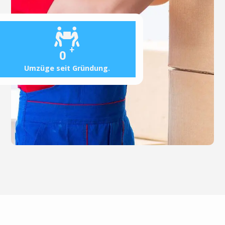
+
0
Umzüge seit Gründung.