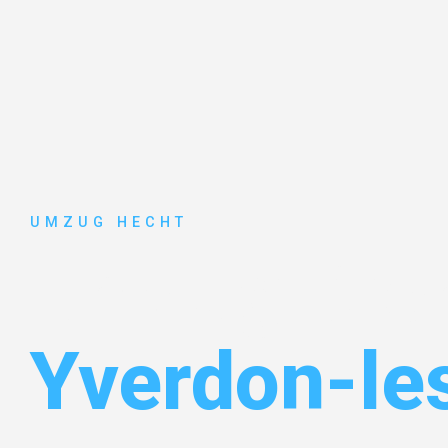
UMZUG HECHT
Umzug Bre
Yverdon-le