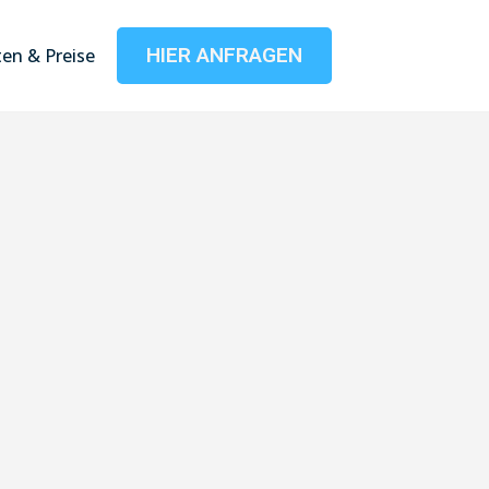
HIER ANFRAGEN
en & Preise