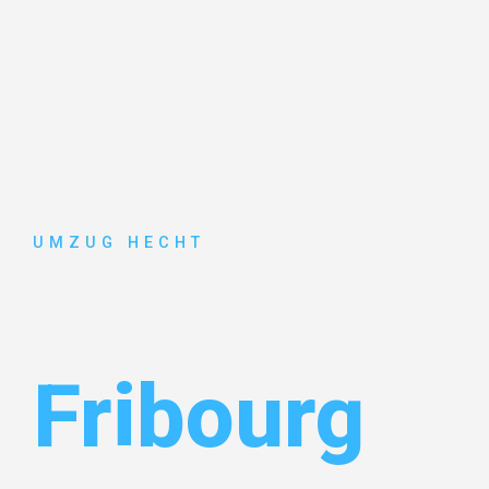
UMZUG HECHT
Umzug Bre
Fribourg