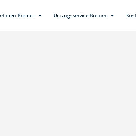
nehmen Bremen
Umzugsservice Bremen
Kost