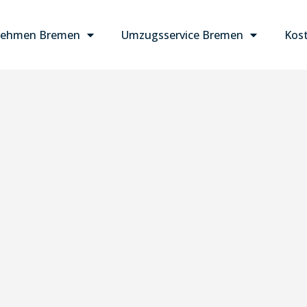
nehmen Bremen
Umzugsservice Bremen
Kost