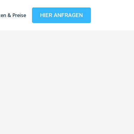
HIER ANFRAGEN
en & Preise