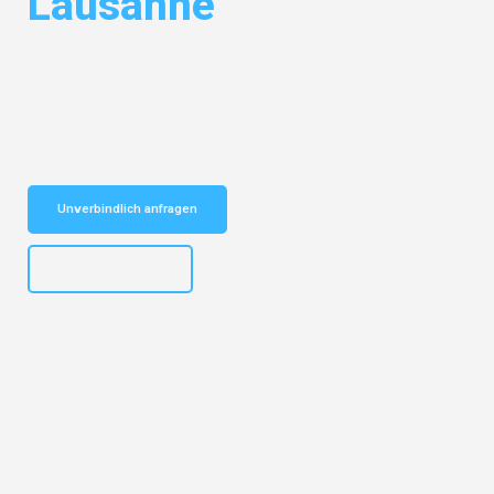
Lausanne
Entdecken Sie das
#1 Umzugsunternehmen in Bremen
– Ihr
vertrauenswürdiger Begleiter für Umzüge Bremen Lausanne!
Schnelle Antwort in garantiert unter 2 Minuten: Jetzt
unverbindlichen Kostenvoranschlag erhalten!
Unverbindlich anfragen
+4915792653313