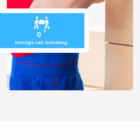
+
0
Umzüge seit Gründung.