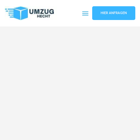
HIER ANFRAGEN
Umzugsunternehmen Bremen
Umzugsservice Bremen