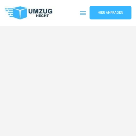
HIER ANFRAGEN
Umzugsunternehmen Bremen
Umzugsservice Bremen