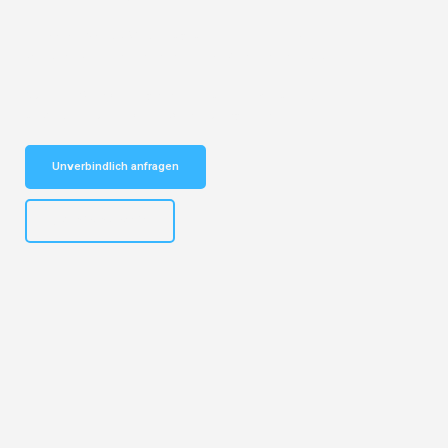
Entdecken Sie das
#1 Umzugsunternehmen in Bremen
– Ihr
vertrauenswürdiger Begleiter für Umzüge Bremen Aarau!
Schnelle Antwort in garantiert unter 2 Minuten: Jetzt
unverbindlichen Kostenvoranschlag erhalten!
Unverbindlich anfragen
+4915792653313