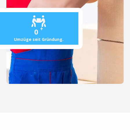
+
0
Umzüge seit Gründung.