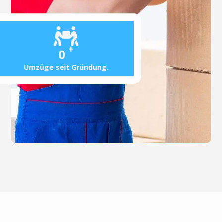
+
0
Umzüge seit Gründung.