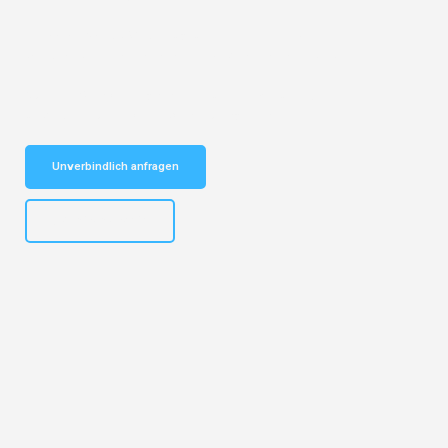
Entdecken Sie das
#1 Umzugsunternehmen in Bremen
– Ihr
vertrauenswürdiger Begleiter für Umzüge Bremen Toulon!
Schnelle Antwort in garantiert unter 2 Minuten: Jetzt
unverbindlichen Kostenvoranschlag erhalten!
Unverbindlich anfragen
+4915792653313