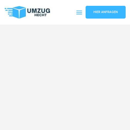
HIER ANFRAGEN
Umzugsunternehmen Bremen
Umzugsservice Bremen