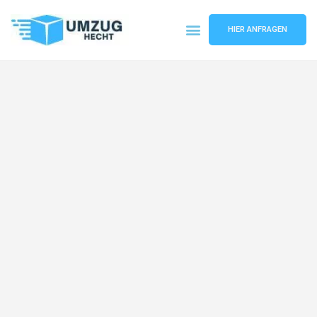
HIER ANFRAGEN
Umzugsunternehmen Bremen
Umzugsservice Bremen