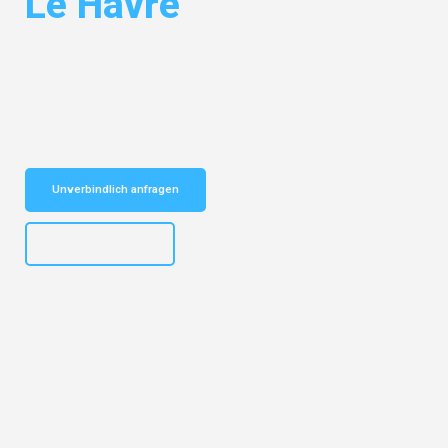
Le Havre
Entdecken Sie das
#1 Umzugsunternehmen in Bremen
– Ihr
vertrauenswürdiger Begleiter für Umzüge Bremen Le Havre!
Schnelle Antwort in garantiert unter 2 Minuten: Jetzt
unverbindlichen Kostenvoranschlag erhalten!
Unverbindlich anfragen
+4915792653313