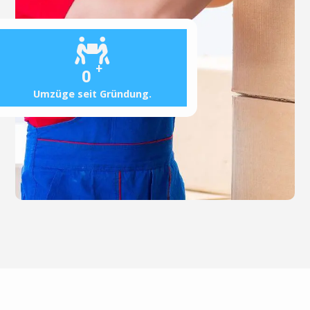
+
0
Umzüge seit Gründung.