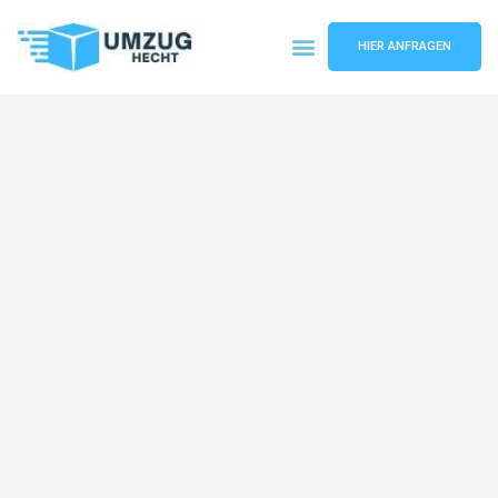
HIER ANFRAGEN
Umzugsunternehmen Bremen
Umzugsservice Bremen