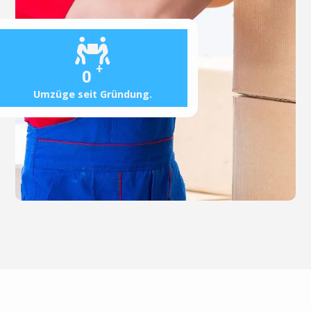
+
0
Umzüge seit Gründung.