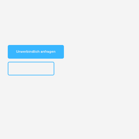
Entdecken Sie das
#1 Umzugsunternehmen in Bremen
– Ihr
vertrauenswürdiger Begleiter für Umzüge Bremen Rouen!
Schnelle Antwort in garantiert unter 2 Minuten: Jetzt
unverbindlichen Kostenvoranschlag erhalten!
Unverbindlich anfragen
+4915792653313