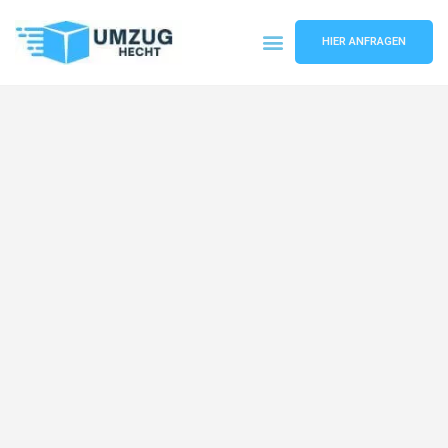
HIER ANFRAGEN
Umzugsunternehmen Bremen
Umzugsservice Bremen