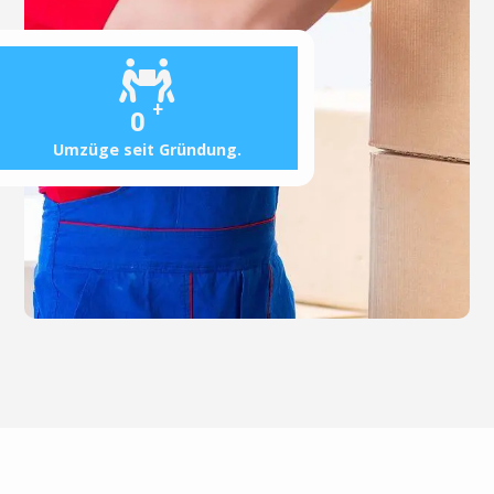
+
0
Umzüge seit Gründung.