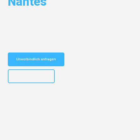
Nantes
Entdecken Sie das
#1 Umzugsunternehmen in Bremen
– Ihr
vertrauenswürdiger Begleiter für Umzüge Bremen Nantes!
Schnelle Antwort in garantiert unter 2 Minuten: Jetzt
unverbindlichen Kostenvoranschlag erhalten!
Unverbindlich anfragen
+4915792653313