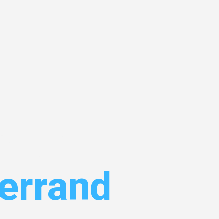
men
errand