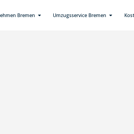
nehmen Bremen
Umzugsservice Bremen
Kost