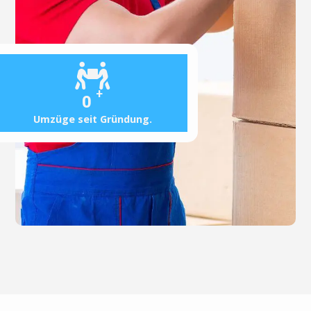
+
0
Umzüge seit Gründung.