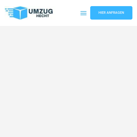
HIER ANFRAGEN
Umzugsunternehmen Bremen
Umzugsservice Bremen