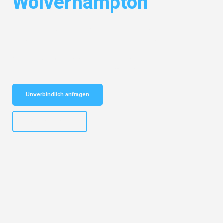
Wolverhampton
Entdecken Sie das
#1 Umzugsunternehmen in Bremen
– Ihr
vertrauenswürdiger Begleiter für Umzüge Bremen Wolverhampton!
Schnelle Antwort in garantiert unter 2 Minuten: Jetzt
unverbindlichen Kostenvoranschlag erhalten!
Unverbindlich anfragen
+4915792653313