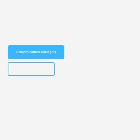
Entdecken Sie das
#1 Umzugsunternehmen in Bremen
– Ihr
vertrauenswürdiger Begleiter für Umzüge Bremen Exeter!
Schnelle Antwort in garantiert unter 2 Minuten: Jetzt
unverbindlichen Kostenvoranschlag erhalten!
Unverbindlich anfragen
+4915792653313