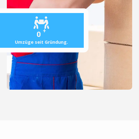
+
0
Umzüge seit Gründung.