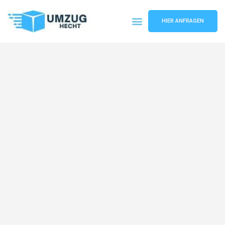
HIER ANFRAGEN
Umzugsunternehmen Bremen
Umzugsservice Bremen