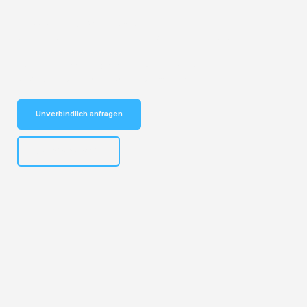
Entdecken Sie das
#1 Umzugsunternehmen in Bremen
– Ihr
vertrauenswürdiger Begleiter für Umzüge Bremen Bolton!
Schnelle Antwort in garantiert unter 2 Minuten: Jetzt
unverbindlichen Kostenvoranschlag erhalten!
Unverbindlich anfragen
+4915792653313