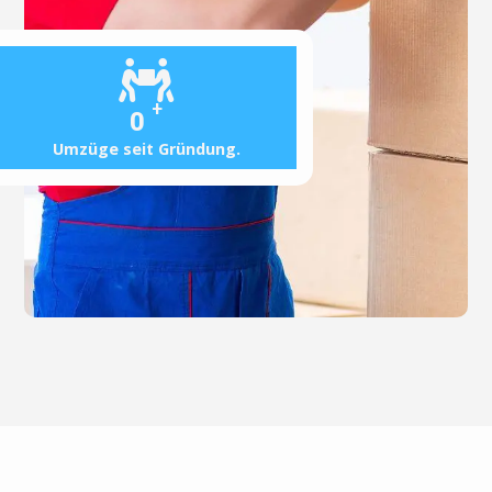
+
0
Umzüge seit Gründung.