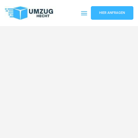
HIER ANFRAGEN
Umzugsunternehmen Bremen
Umzugsservice Bremen