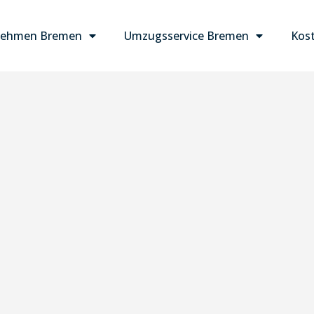
nehmen Bremen
Umzugsservice Bremen
Kost