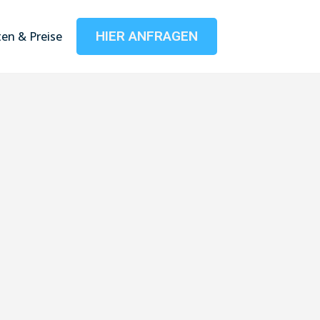
HIER ANFRAGEN
en & Preise