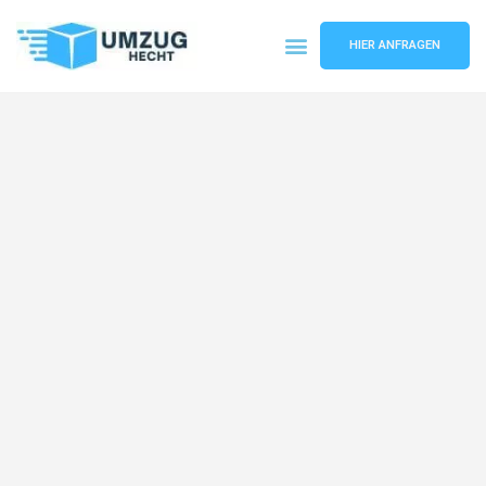
HIER ANFRAGEN
Umzugsunternehmen Bremen
Umzugsservice Bremen