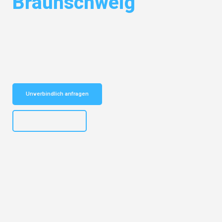
Braunschweig
Entdecken Sie das
#1 Umzugsunternehmen in Bremen
– Ihr
vertrauenswürdiger Begleiter für Umzüge Bremen Braunschweig!
Schnelle Antwort in garantiert unter 2 Minuten: Jetzt
unverbindlichen Kostenvoranschlag erhalten!
Unverbindlich anfragen
+4915792653313