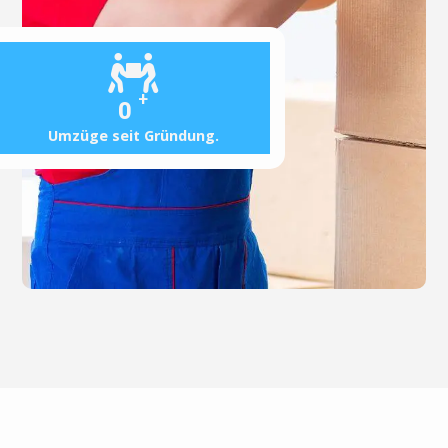
+
0
Umzüge seit Gründung.