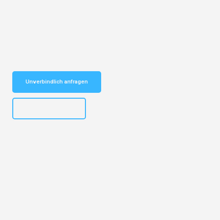
Entdecken Sie das
#1 Umzugsunternehmen in Bremen
– Ihr
vertrauenswürdiger Begleiter für Umzüge Bremen Kiel!
Schnelle Antwort in garantiert unter 2 Minuten: Jetzt
unverbindlichen Kostenvoranschlag erhalten!
Unverbindlich anfragen
+4915792653313