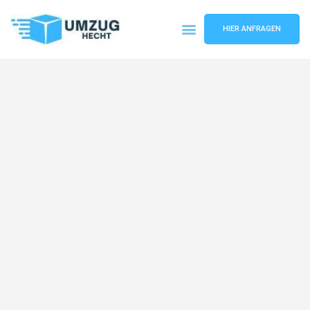
HIER ANFRAGEN
Umzugsunternehmen Bremen
Umzugsservice Bremen