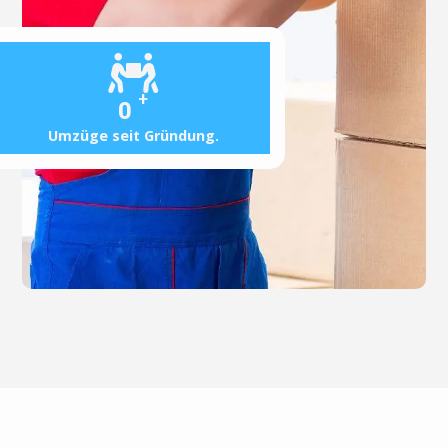
+
0
Umzüge seit Gründung.