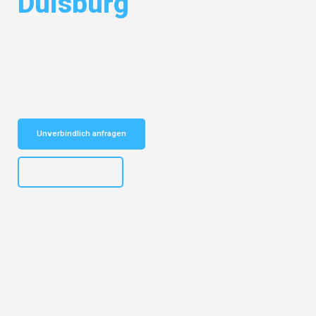
Duisburg
Entdecken Sie das
#1 Umzugsunternehmen in Bremen
– Ihr
vertrauenswürdiger Begleiter für Umzüge Bremen Duisburg!
Schnelle Antwort in garantiert unter 2 Minuten: Jetzt
unverbindlichen Kostenvoranschlag erhalten!
Unverbindlich anfragen
+4915792653313