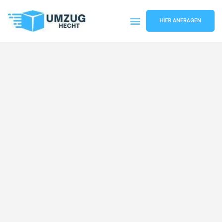
HIER ANFRAGEN
Umzugsunternehmen Bremen
Umzugsservice Bremen