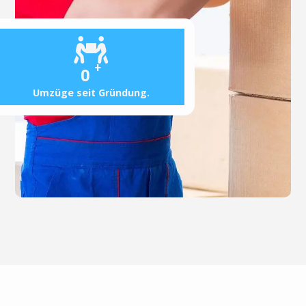
+
0
Umzüge seit Gründung.