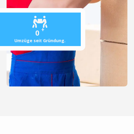
+
0
Umzüge seit Gründung.