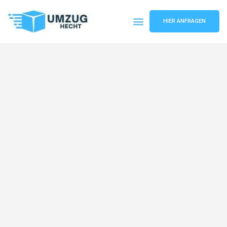
HIER ANFRAGEN
Umzugsunternehmen Bremen
Umzugsservice Bremen