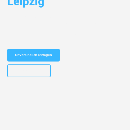
Leipzig
Entdecken Sie das
#1 Umzugsunternehmen in Bremen
– Ihr
vertrauenswürdiger Begleiter für Umzüge Bremen Leipzig!
Schnelle Antwort in garantiert unter 2 Minuten: Jetzt
unverbindlichen Kostenvoranschlag erhalten!
Unverbindlich anfragen
+4915792653313