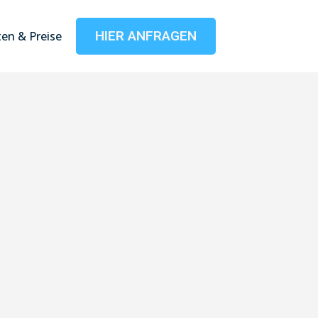
HIER ANFRAGEN
en & Preise