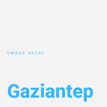
UMZUG HECHT
Umzug Bre
Gaziantep