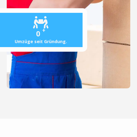
+
0
Umzüge seit Gründung.