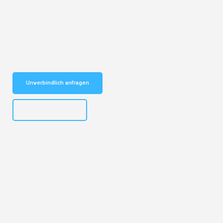
Entdecken Sie das
#1 Umzugsunternehmen in Bremen
– Ihr
vertrauenswürdiger Begleiter für Umzüge Bremen Bursa!
Schnelle Antwort in garantiert unter 2 Minuten: Jetzt
unverbindlichen Kostenvoranschlag erhalten!
Unverbindlich anfragen
+4915792653313