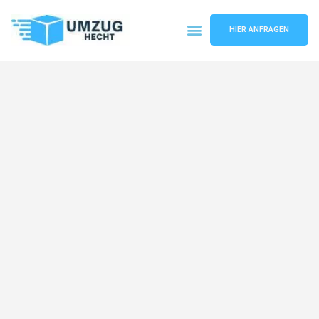
HIER ANFRAGEN
Umzugsunternehmen Bremen
Umzugsservice Bremen