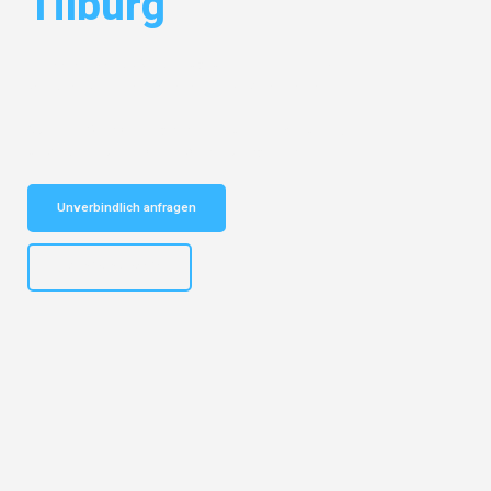
Tilburg
Entdecken Sie das
#1 Umzugsunternehmen in Bremen
– Ihr
vertrauenswürdiger Begleiter für Umzüge Bremen Tilburg!
Schnelle Antwort in garantiert unter 2 Minuten: Jetzt
unverbindlichen Kostenvoranschlag erhalten!
Unverbindlich anfragen
+4915792653313