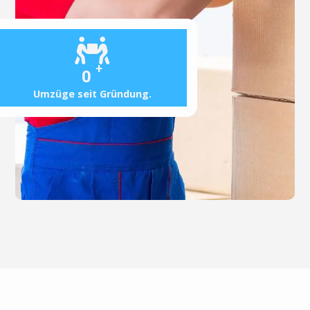
+
0
Umzüge seit Gründung.