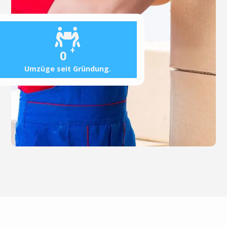
+
0
Umzüge seit Gründung.