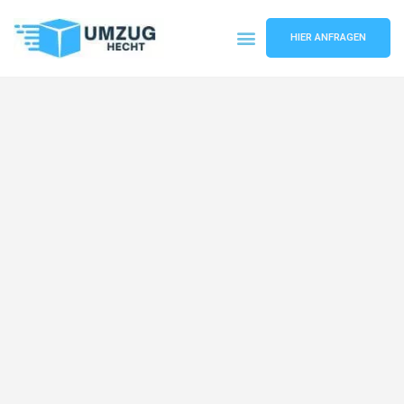
HIER ANFRAGEN
Umzugsunternehmen Bremen
Umzugsservice Bremen