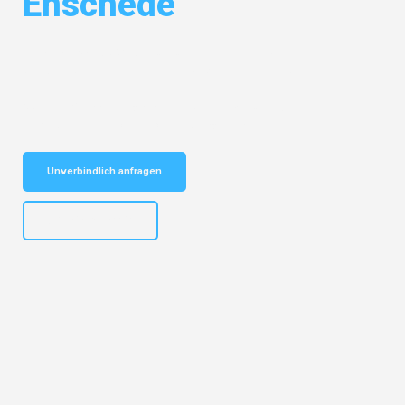
Enschede
Entdecken Sie das
#1 Umzugsunternehmen in Bremen
– Ihr
vertrauenswürdiger Begleiter für Umzüge Bremen Enschede!
Schnelle Antwort in garantiert unter 2 Minuten: Jetzt
unverbindlichen Kostenvoranschlag erhalten!
Unverbindlich anfragen
+4915792653313