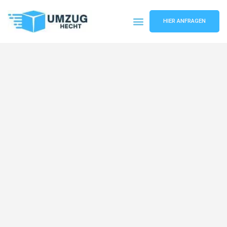
HIER ANFRAGEN
Umzugsunternehmen Bremen
Umzugsservice Bremen