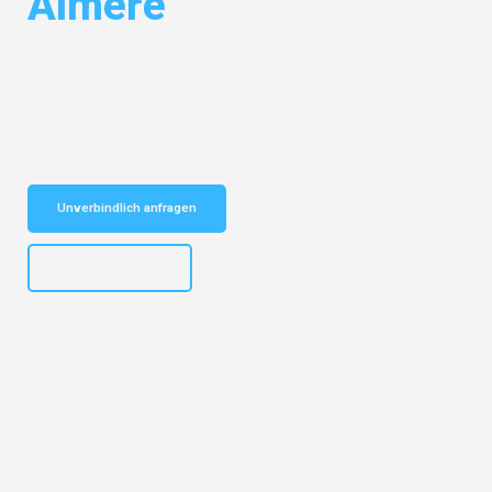
Almere
Entdecken Sie das
#1 Umzugsunternehmen in Bremen
– Ihr
vertrauenswürdiger Begleiter für Umzüge Bremen Almere!
Schnelle Antwort in garantiert unter 2 Minuten: Jetzt
unverbindlichen Kostenvoranschlag erhalten!
Unverbindlich anfragen
+4915792653313