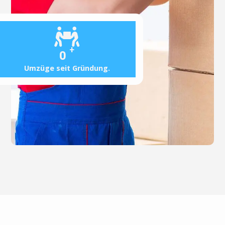
+
0
Umzüge seit Gründung.