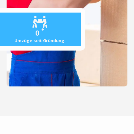
+
0
Umzüge seit Gründung.