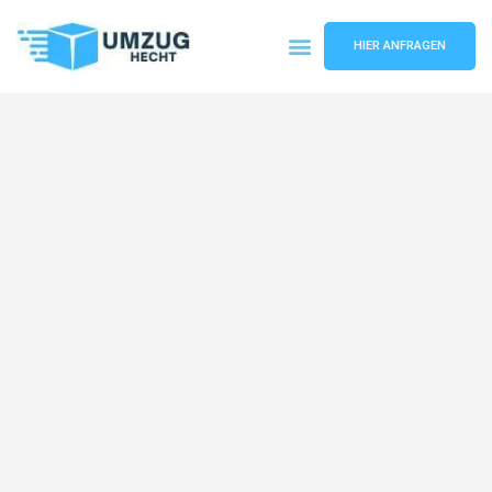
HIER ANFRAGEN
Umzugsunternehmen Bremen
Umzugsservice Bremen