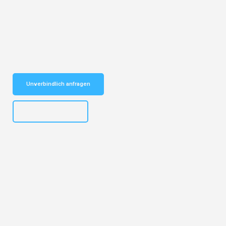
Entdecken Sie das
#1 Umzugsunternehmen in Bremen
– Ihr
vertrauenswürdiger Begleiter für Umzüge Bremen Patras!
Schnelle Antwort in garantiert unter 2 Minuten: Jetzt
unverbindlichen Kostenvoranschlag erhalten!
Unverbindlich anfragen
+4915792653313