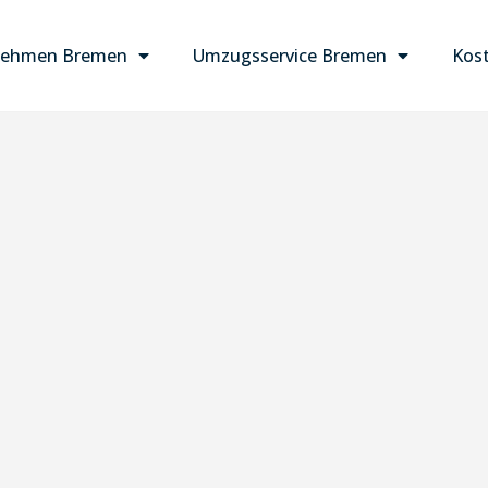
nehmen Bremen
Umzugsservice Bremen
Kost