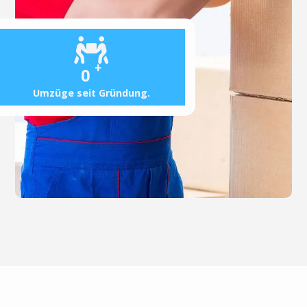
+
0
Umzüge seit Gründung.