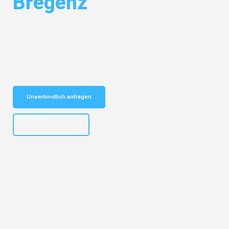
Bregenz
Entdecken Sie das
#1 Umzugsunternehmen in Bremen
– Ihr
vertrauenswürdiger Begleiter für Umzüge Bremen Bregenz!
Schnelle Antwort in garantiert unter 2 Minuten: Jetzt
unverbindlichen Kostenvoranschlag erhalten!
Unverbindlich anfragen
+4915792653313