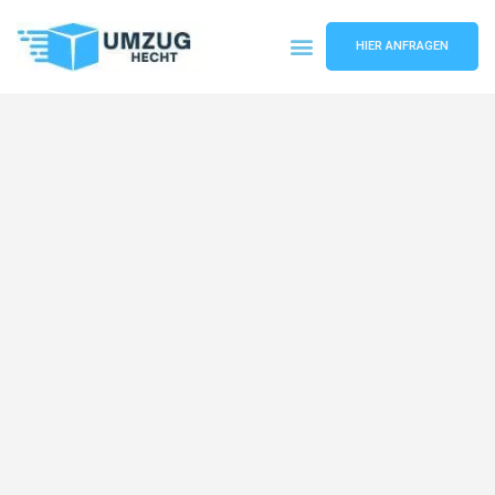
HIER ANFRAGEN
Umzugsunternehmen Bremen
Umzugsservice Bremen