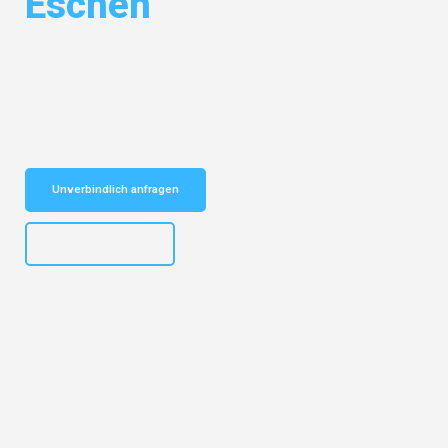
Eschen
Entdecken Sie das
#1 Umzugsunternehmen in Bremen
– Ihr
vertrauenswürdiger Begleiter für Umzüge Bremen Eschen!
Schnelle Antwort in garantiert unter 2 Minuten: Jetzt
unverbindlichen Kostenvoranschlag erhalten!
Unverbindlich anfragen
+4915792653313