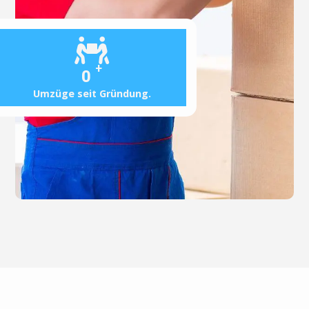
+
0
Umzüge seit Gründung.