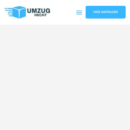
HIER ANFRAGEN
Umzugsunternehmen Bremen
Umzugsservice Bremen