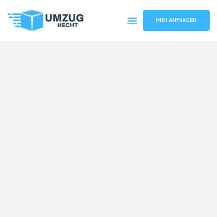
HIER ANFRAGEN
Umzugsunternehmen Bremen
Umzugsservice Bremen