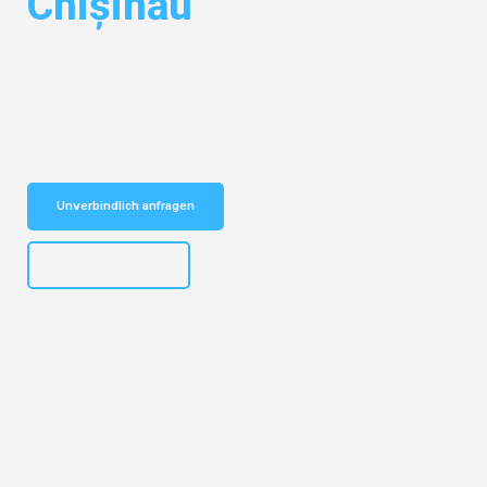
Chișinău
Entdecken Sie das
#1 Umzugsunternehmen in Bremen
– Ihr
vertrauenswürdiger Begleiter für Umzüge Bremen Chișinău!
Schnelle Antwort in garantiert unter 2 Minuten: Jetzt
unverbindlichen Kostenvoranschlag erhalten!
Unverbindlich anfragen
+4915792653313