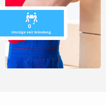
+
0
Umzüge seit Gründung.