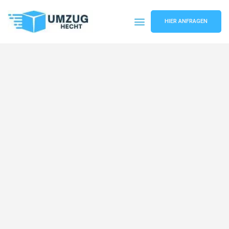
HIER ANFRAGEN
Umzugsunternehmen Bremen
Umzugsservice Bremen