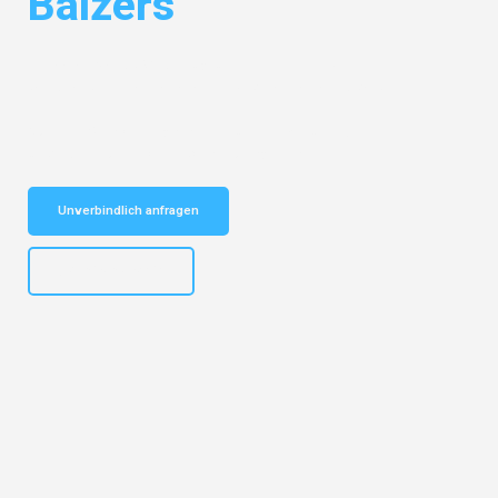
Balzers
Entdecken Sie das
#1 Umzugsunternehmen in Bremen
– Ihr
vertrauenswürdiger Begleiter für Umzüge Bremen Balzers!
Schnelle Antwort in garantiert unter 2 Minuten: Jetzt
unverbindlichen Kostenvoranschlag erhalten!
Unverbindlich anfragen
+4915792653313