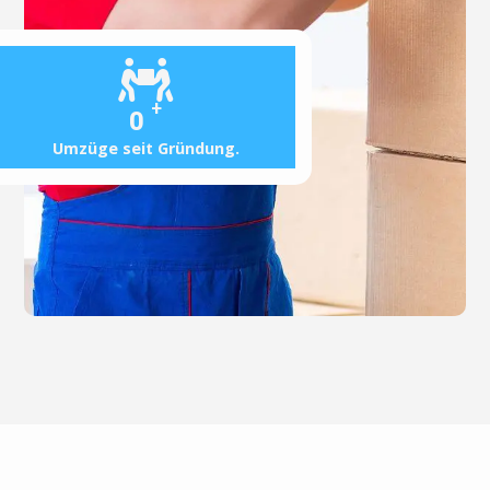
+
0
Umzüge seit Gründung.