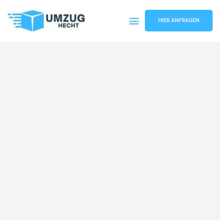
HIER ANFRAGEN
Umzugsunternehmen Bremen
Umzugsservice Bremen