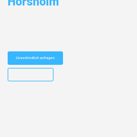
Horsholm
Entdecken Sie das
#1 Umzugsunternehmen in Bremen
– Ihr
vertrauenswürdiger Begleiter für Umzüge Bremen Horsholm!
Schnelle Antwort in garantiert unter 2 Minuten: Jetzt
unverbindlichen Kostenvoranschlag erhalten!
Unverbindlich anfragen
+4915792653313