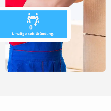
+
0
Umzüge seit Gründung.