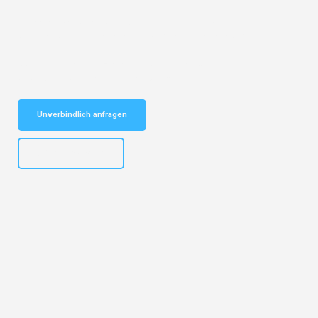
Entdecken Sie das
#1 Umzugsunternehmen in Bremen
– Ihr
vertrauenswürdiger Begleiter für Umzüge Bremen Greve Strand!
Schnelle Antwort in garantiert unter 2 Minuten: Jetzt
unverbindlichen Kostenvoranschlag erhalten!
Unverbindlich anfragen
+4915792653313