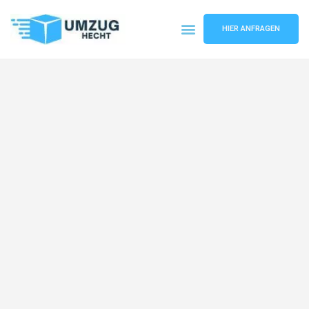
HIER ANFRAGEN
Umzugsunternehmen Bremen
Umzugsservice Bremen