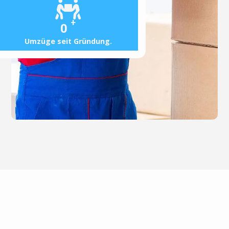
+
0
Umzüge seit Gründung.