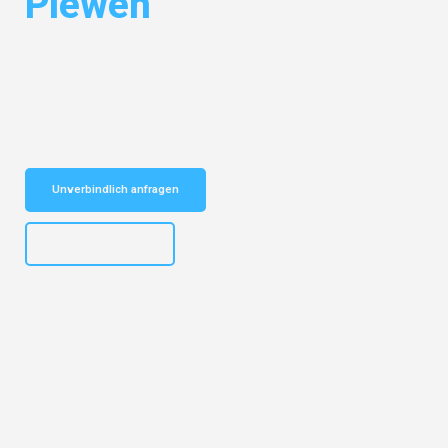
Plewen
Entdecken Sie das
#1 Umzugsunternehmen in Bremen
– Ihr
vertrauenswürdiger Begleiter für Umzüge Bremen Plewen!
Schnelle Antwort in garantiert unter 2 Minuten: Jetzt
unverbindlichen Kostenvoranschlag erhalten!
Unverbindlich anfragen
+4915792653313