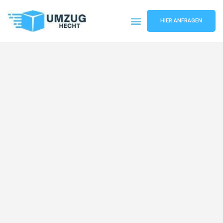
HIER ANFRAGEN
Umzugsunternehmen Bremen
Umzugsservice Bremen