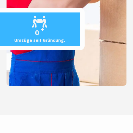
+
0
Umzüge seit Gründung.