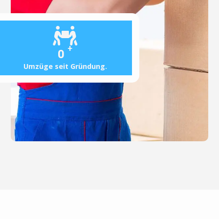
+
0
Umzüge seit Gründung.