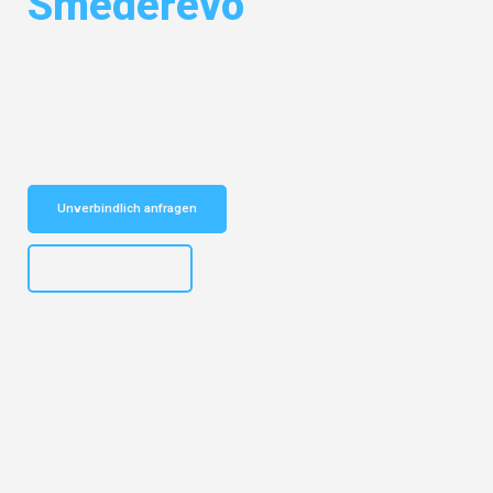
Smederevo
Entdecken Sie das
#1 Umzugsunternehmen in Bremen
– Ihr
vertrauenswürdiger Begleiter für Umzüge Bremen Smederevo!
Schnelle Antwort in garantiert unter 2 Minuten: Jetzt
unverbindlichen Kostenvoranschlag erhalten!
Unverbindlich anfragen
+4915792653313