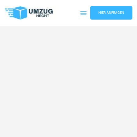
HIER ANFRAGEN
Umzugsunternehmen Bremen
Umzugsservice Bremen