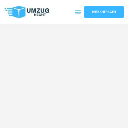
HIER ANFRAGEN
Umzugsunternehmen Bremen
Umzugsservice Bremen