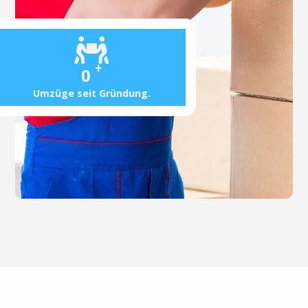
+
0
Umzüge seit Gründung.