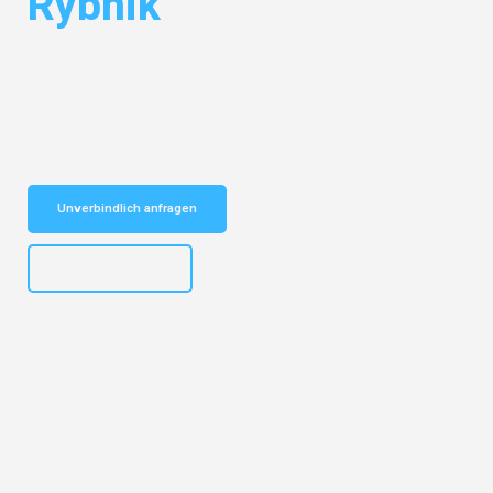
Rybnik
Entdecken Sie das
#1 Umzugsunternehmen in Bremen
– Ihr
vertrauenswürdiger Begleiter für Umzüge Bremen Rybnik!
Schnelle Antwort in garantiert unter 2 Minuten: Jetzt
unverbindlichen Kostenvoranschlag erhalten!
Unverbindlich anfragen
+4915792653313