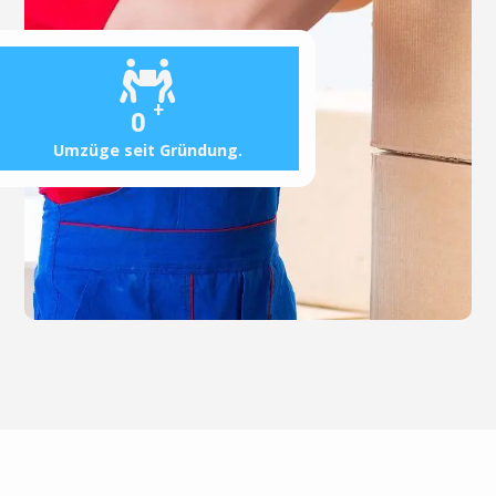
+
0
Umzüge seit Gründung.