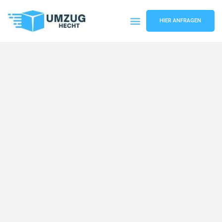
HIER ANFRAGEN
Umzugsunternehmen Bremen
Umzugsservice Bremen