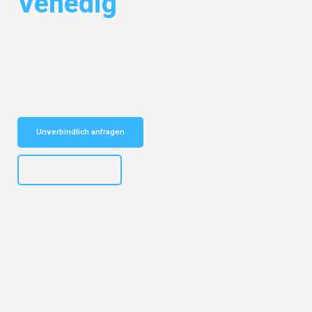
Venedig
Entdecken Sie das
#1 Umzugsunternehmen in Bremen
– Ihr
vertrauenswürdiger Begleiter für Umzüge Bremen Venedig!
Schnelle Antwort in garantiert unter 2 Minuten: Jetzt
unverbindlichen Kostenvoranschlag erhalten!
Unverbindlich anfragen
+4915792653313